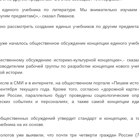
единого учебника по литературе. Мы внимательно изучаем
ругим предметам)»,- сказал Ливанов.
жно рассмотреть создание единых учебников по другим предмета
 уже началось общественное обсуждение концепции единого учеб
ественному обсуждению историко-культурной концепции»,- сказа
оводителем рабочей группы по разработке концепции нового уче
ой истории.
числе в СМИ и в интернете, на общественном портале «Пишем ист
сентября текущего года. Кроме того, согласно «дорожной карте
рии России, параллельно будут проведены социологические оп
еских событиях и персоналиях, а также самой концепции ед
общественных обсуждений утвердит стандарт и концепцию, а т
чебника на их основе.
логов уже выявили, что почти три четверти граждан России (