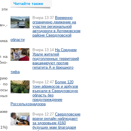
Читайте также
 эти
Вчера 13:37
Временно
ограничено движение на
м»,-
участке региональной
автодороги в Артемовском
районе Свердловской
области
ника
Вчера 13:14
На Среднем
Урале жителей
л на
подтопленных территорий
бно-
вакцинируют против
гепатита А и брюшного
тифа
орию
Вчера 12:47
Более 120
» по
тонн абрикосов и арбузов
росы
въехали в Свердловскую
область без
иных
предупреждение
Россельхознадзора
акже
Вчера 12:27
Свердловские
врачи онлайн наблюдают
за здоровьем 4160
71%)
будущих мам благодаря