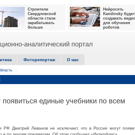
Строители
Нейросеть
Свердловской
Kandinsky будет
области стали
создавать виде
зарабатывать
для обучения
больше
роботов
ионно-аналитический портал
итика
Фоторепортаж
О нас
бласть
т появиться единые учебники по всем
и РФ Дмитрий Ливанов не исключает, что в России могут появи
но и по другим предметам. Об этом сообщает «Интерфакс».