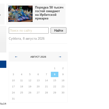
Порядка 50 тысяч
гостей ожидают
о
на Ирбитской
ярмарке
Суббота, 8 августа 2026
АВГУСТ 2026
ПН
ВТ
СР
ЧТ
ПТ
СБ
ВС
1
2
3
4
5
6
7
8
9
10
11
12
13
14
15
16
17
18
19
20
21
22
23
24
25
26
27
28
29
30
31
ться