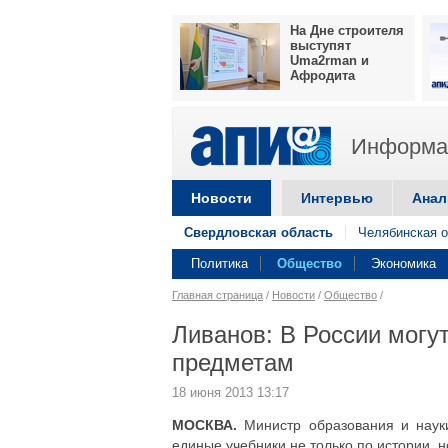
На Дне строителя
выступят
Uma2rman и
Афродита
Информац
Новости
Интервью
Анал
Свердловская область
Челябинская о
Политика
Общество
Экономика
Главная страница
/
Новости
/
Общество
/
Ливанов: В России могу
предметам
18 июня 2013 13:17
МОСКВА.
Министр образования и наук
единые учебники не только по истории, 