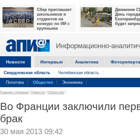
Сбер приглашает
Движение С
школьников и
День города
студентов на
Екатеринбу
конкурс по ИИ с
будет запр
крупными
призами
Информационно-аналитич
Новости
Интервью
Аналитика
Фоторепорт
Свердловская область
Челябинская область
Политика
Общество
Экономика
Главная страница
/
Новости
/
Общество
/
Во Франции заключили пер
брак
30 мая 2013 09:42