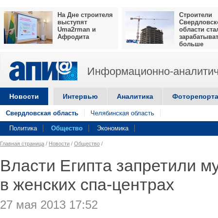
На Дне строителя
Строители
выступят
Свердловск
Uma2rman и
области ста
Афродита
зарабатыва
больше
Информационно-аналитич
Новости
Интервью
Аналитика
Фоторепорт
Свердловская область
Челябинская область
Политика
Общество
Экономика
Главная страница
/
Новости
/
Общество
/
Власти Египта запретили м
в женских спа-центрах
27 мая 2013 17:52