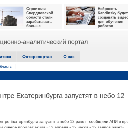
Строители
Нейросеть
Свердловской
Kandinsky будет
области стали
создавать виде
зарабатывать
для обучения
больше
роботов
ионно-аналитический портал
итика
Фоторепортаж
О нас
бласть
нтре Екатеринбурга запустят в небо 12
ентре Екатеринбурга запустят в небо 12 ракет,- сообщили АПИ в пр
 сквере пройдет акция «12 апреля - 12 часов - 12 залпов ракет».