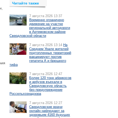
Читайте также
и,
7 августа 2026 13:37
Временно ограничено
движение на участке
региональной автодороги
в Артемовском районе
Свердловской области
7 августа 2026 13:14
На
Среднем Урале жителей
подтопленных территорий
вакцинируют против
гепатита А и брюшного
ния
тифа
7 августа 2026 12:47
Более 120 тонн абрикосов
и арбузов въехали в
Свердловскую область
без предупреждение
Россельхознадзора
7 августа 2026 12:27
Свердловские врачи
онлайн наблюдают за
здоровьем 4160 будущих