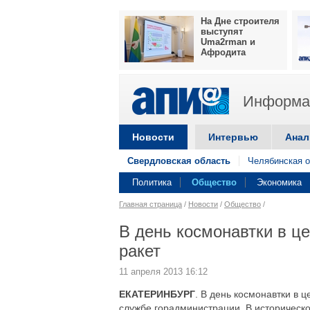
На Дне строителя
выступят
Uma2rman и
Афродита
Информац
Новости
Интервью
Анал
Свердловская область
Челябинская о
Политика
Общество
Экономика
Главная страница
/
Новости
/
Общество
/
В день космонавтки в це
ракет
11 апреля 2013 16:12
ЕКАТЕРИНБУРГ
. В день космонавтки в ц
службе горадминистрации. В историческом