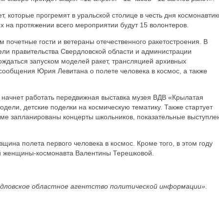
т, которые прогремят в уральской столице в честь дня космонавтик
х на протяжении всего мероприятии будут 15 волонтеров.
 почетные гости и ветераны отечественного ракетостроения. В
ели правительства Свердловской области и администрации
ождаться запуском моделей ракет, трансляцией архивных
сообщения Юрия Левитана о полете человека в космос, а также
ре начнет работать передвижная выставка музея ВДВ «Крылатая
одели, детские поделки на космическую тематику. Также стартует
амме запланированы концерты школьников, показательные выступле
вщина полета первого человека в космос. Кроме того, в этом году
ой женщины-космонавта Валентины Терешковой.
дловское областное агентство политической информации».