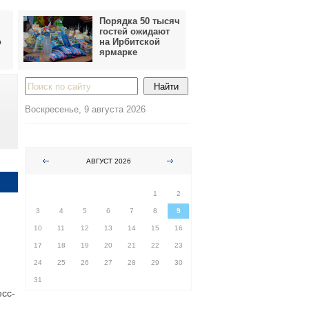
Порядка 50 тысяч
гостей ожидают
о
на Ирбитской
ярмарке
Воскресенье, 9 августа 2026
АВГУСТ 2026
ПН
ВТ
СР
ЧТ
ПТ
СБ
ВС
1
2
3
4
5
6
7
8
9
10
11
12
13
14
15
16
17
18
19
20
21
22
23
24
25
26
27
28
29
30
31
есс-