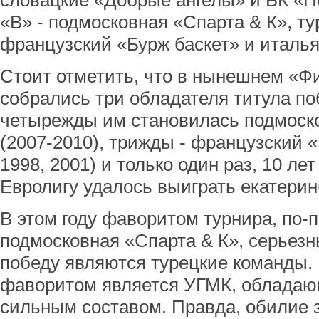
словацкие «Добрые ангелы» и БК «П
«В» - подмосковная «Спарта & К», т
французский «Бурж баскет» и италь
Стоит отметить, что в нынешнем «Ф
собрались три обладателя титула по
четырежды им становилась подмоско
(2007-2010), трижды - французский «
1998, 2001) и только один раз, 10 лет
Евролигу удалось выиграть екатерин
В этом году фаворитом турнира, по-
подмосковная «Спарта & К», серьез
победу являются турецкие команды. 
фаворитом является УГМК, обладающ
сильным составом. Правда, обилие 