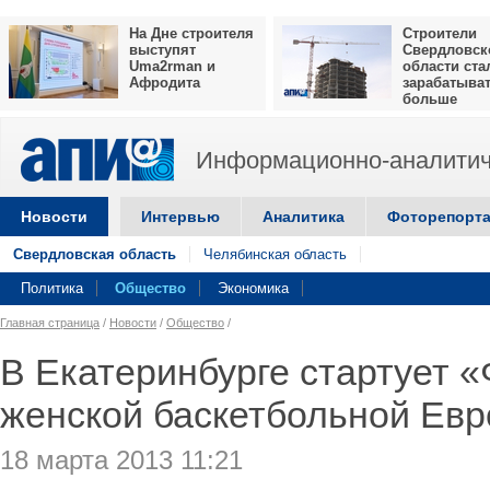
На Дне строителя
Строители
выступят
Свердловск
Uma2rman и
области ста
Афродита
зарабатыва
больше
Информационно-аналитич
Новости
Интервью
Аналитика
Фоторепорт
Свердловская область
Челябинская область
Политика
Общество
Экономика
Главная страница
/
Новости
/
Общество
/
В Екатеринбурге стартует 
женской баскетбольной Евр
18 марта 2013 11:21