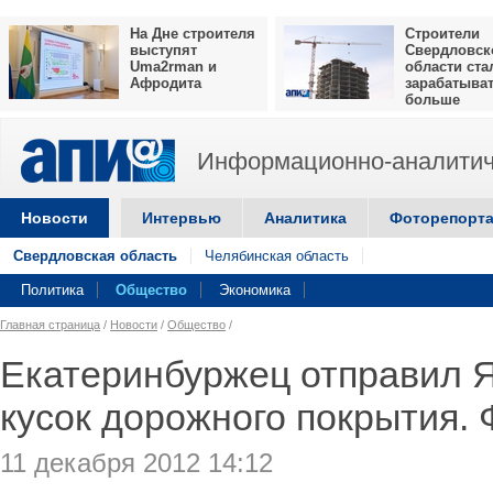
На Дне строителя
Строители
выступят
Свердловск
Uma2rman и
области ста
Афродита
зарабатыва
больше
Информационно-аналитич
Новости
Интервью
Аналитика
Фоторепорт
Свердловская область
Челябинская область
Политика
Общество
Экономика
Главная страница
/
Новости
/
Общество
/
Екатеринбуржец отправил Я
кусок дорожного покрытия.
11 декабря 2012 14:12