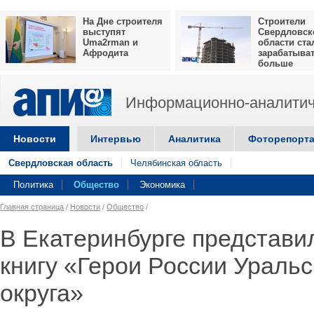
На Дне строителя
Строители
выступят
Свердловск
Uma2rman и
области ста
Афродита
зарабатыва
больше
Информационно-аналитич
Новости
Интервью
Аналитика
Фоторепорт
Свердловская область
Челябинская область
Политика
Общество
Экономика
Главная страница
/
Новости
/
Общество
/
В Екатеринбурге представи
книгу «Герои России Ураль
округа»