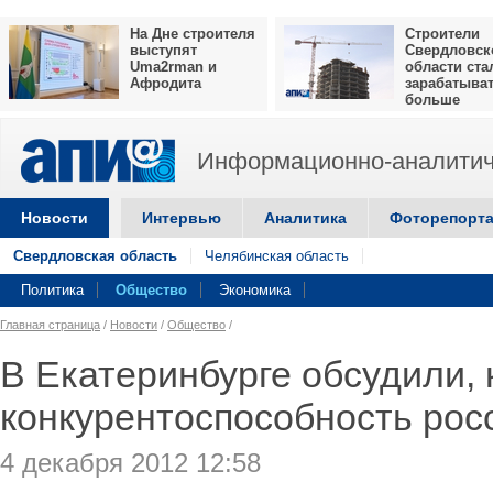
На Дне строителя
Строители
выступят
Свердловск
Uma2rman и
области ста
Афродита
зарабатыва
больше
Информационно-аналитич
Новости
Интервью
Аналитика
Фоторепорт
Свердловская область
Челябинская область
Политика
Общество
Экономика
Главная страница
/
Новости
/
Общество
/
В Екатеринбурге обсудили, 
конкурентоспособность рос
4 декабря 2012 12:58