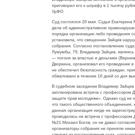
приговорил его к штрафу в 1 тысячу ру
УрФО.
Суд состоялся 20 мая. Судья Екатерина
дела об административном правонарушен
порядка организации либо проведения со
установила, что священник Зайцев нару
собрания. Согласно постановлению суда,
Лумумбы, 79, Владимир Зайцев, являясь
— погоня за властью и деньгами (Верне
Дворкина, организовал его проведение в
не обеспечил безопасность граждан, пр
обжаловано в течение 10 дней со дня вы
В судебном заседании Владимир Зайцев с
запланирована встреча с профессором 
защите прав молодежи». Однако суд не н
что такого общественного объединения, 
данная организация нигде не зарегистрир
проводилась не встреча с профессором Д
№21 Михаил Богов, он не давал согласия
организаторы собрания не приняли никак
следует из постановления суда, «опасно