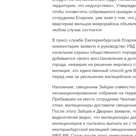
территории, что недопустимо». Утвержде
чтобы оповестить собравшихся граждан о
сотрудники Епархии, уже зная о том, чт
квартирам жильцов микрорайона объявле
любом случае состоится.
В пресс-службе Екатеринбургской Епархи
комментарии заявило и руководство УВД
начальник охраны общественного поряд
добивается своего восстановления в до
города, невзирая на решение мирового с
милиции, это единственный способ для В
перед ним за увольнение милицейское на
Напомним, священник Зайцев совместно
несанкционированное собрание на терр
Прибывшие на место сотрудники Чкаловс
отказ, милиционеры доставили священни
После этого Зайцев и Дворкин заявили, ч
видеопленке видно, что милиционеры дей
милиционеров и пытались выгнать их с 
екатеринбургской милицией священников 
МВД РФ. Сразу после этого заместитель