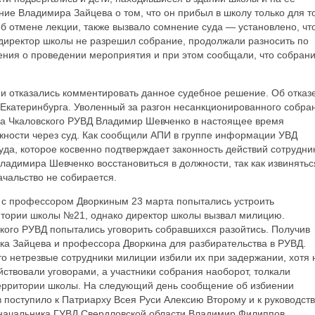
ние Владимира Зайцева о том, что он прибыл в школу только для то
б отмене лекции, также вызвало сомнение суда — установлено, чт
о директор школы не разрешил собрание, продолжали разносить по
ния о проведении мероприятия и при этом сообщали, что собрани
и отказались комментировать данное судебное решение. Об отказе
 Екатеринбурга. Уволенный за разгон несанкционированного собра
ка Чкаловского РУВД Владимир Шевченко в настоящее время
лжности через суд. Как сообщили АПИ в группе информации УВД
уда, которое косвенно подтверждает законность действий сотрудни
ладимира Шевченко восстановиться в должности, так как извинятьс
чальство не собирается.
 с профессором Дворкиным 23 марта попытались устроить
итории школы №21, однако директор школы вызвал милицию.
кого РУВД попытались уговорить собравшихся разойтись. Получив
ка Зайцева и профессора Дворкина для разбирательства в РУВД.
то нетрезвые сотрудники милиции избили их при задержании, хотя 
ствовали уговорами, а участники собрания наоборот, толкали
территории школы. На следующий день сообщение об избиении
поступило к Патриарху Всея Руси Алексию Второму и к руководств
 начальника ГУВД Свердловской области Владимир Филиппов