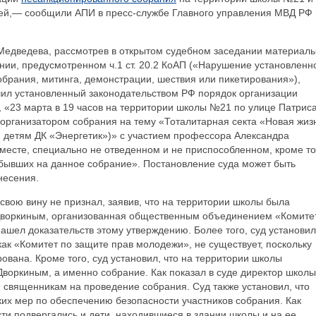
блей,— сообщили АПИ в пресс-службе Главного управления МВД РФ
 Медведева, рассмотрев в открытом судебном заседании материал
ии, предусмотренном ч.1 ст. 20.2 КоАП («Нарушение установленн
брания, митинга, демонстрации, шествия или пикетирования»),
шил установленный законодательством РФ порядок организации
 «23 марта в 19 часов на территории школы №21 по улице Патрис
 организатором собрания на тему «Тоталитарная секта «Новая жиз
м детям ДК «Энергетик»)» с участием профессора Александра
 месте, специально не отведенном и не приспособленном, кроме то
ибывших на данное собрание». Постановление суда может быть
несения.
вою вину не признал, заявив, что на территории школы была
Дворкиным, организованная общественным объединением «Комите
ашел доказательств этому утверждению. Более того, суд установил
как «Комитет по защите прав молодежи», не существует, поскольку
ована. Кроме того, суд установил, что на территории школы
воркиным, а именно собрание. Как показал в суде директор школы
 священникам на проведение собрания. Суд также установил, что
их мер по обеспечению безопасности участников собрания. Как
сти подвергались и дети, находившиеся в здании школы и на ее