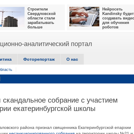
Строители
Нейросеть
Свердловской
Kandinsky будет
области стали
создавать виде
зарабатывать
для обучения
больше
роботов
ионно-аналитический портал
итика
Фоторепортаж
О нас
бласть
 скандальное собрание с участием
рии екатеринбургской школы
аловского района признал священника Екатеринбургской епархии
ации
несанкционированного собрания
на территории школы №21 и