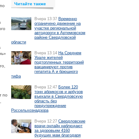
Читайте также
 по
Вчера 13:37
Временно
ы
ограничено движение на
участке региональной
ого
автодороги в Артемовском
районе Свердловской
области
а
Вчера 13:14
На Среднем
нь»
Урале жителей
подтопленных территорий
го,
вакцинируют против
гепатита А и брюшного
тифа
Вчера 12:47
Более 120
тонн абрикосов и арбузов
т по
въехали в Свердловскую
область без
,
предупреждение
Россельхознадзора
Вчера 12:27
Свердловские
врачи онлайн наблюдают
за здоровьем 4160
будущих мам благодаря