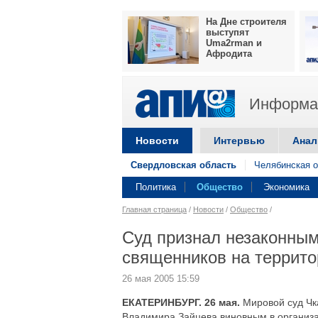
На Дне строителя
выступят
Uma2rman и
Афродита
Информац
Новости
Интервью
Анал
Свердловская область
Челябинская о
Политика
Общество
Экономика
Главная страница
/
Новости
/
Общество
/
Суд признал незаконным
священников на террито
26 мая 2005 15:59
ЕКАТЕРИНБУРГ. 26 мая.
Мировой суд Чк
Владимира Зайцева виновным в организ