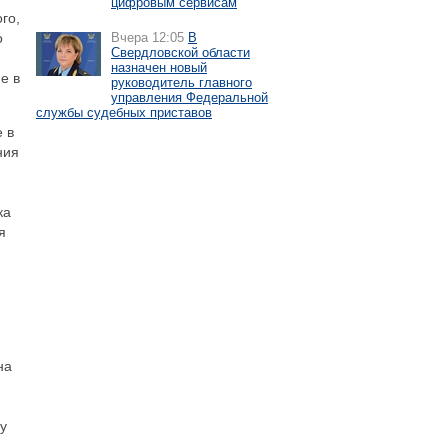
цифровым сервисам
го,
Вчера 12:05
В
о
Свердловской области
назначен новый
е в
руководитель главного
управления Федеральной
службы судебных приставов
 в
ния
ка
я
на
у