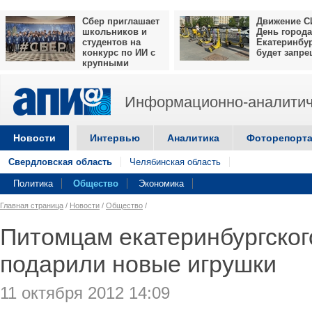
Сбер приглашает
Движение С
школьников и
День города
студентов на
Екатеринбу
конкурс по ИИ с
будет запр
крупными
призами
Информационно-аналитич
Новости
Интервью
Аналитика
Фоторепорт
Свердловская область
Челябинская область
Политика
Общество
Экономика
Главная страница
/
Новости
/
Общество
/
Питомцам екатеринбургског
подарили новые игрушки
11 октября 2012 14:09