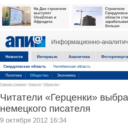
На Дне строителя
Строители
выступят
Свердловск
Uma2rman и
области ста
Афродита
зарабатыва
больше
Информационно-аналитич
Новости
Интервью
Аналитика
Фоторепорт
Свердловская область
Челябинская область
Политика
Общество
Экономика
Главная страница
/
Новости
/
Общество
/
Читатели «Герценки» выбр
немецкого писателя
9 октября 2012 16:34