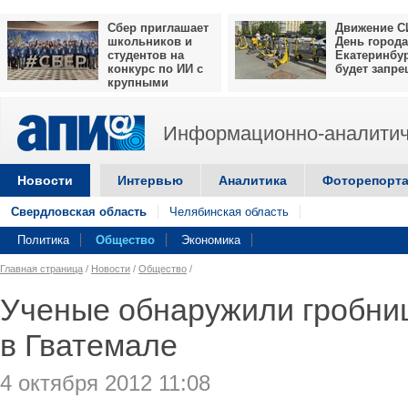
Сбер приглашает
Движение С
школьников и
День города
студентов на
Екатеринбу
конкурс по ИИ с
будет запр
крупными
призами
Информационно-аналитич
Новости
Интервью
Аналитика
Фоторепорт
Свердловская область
Челябинская область
Политика
Общество
Экономика
Главная страница
/
Новости
/
Общество
/
Ученые обнаружили гробни
в Гватемале
4 октября 2012 11:08