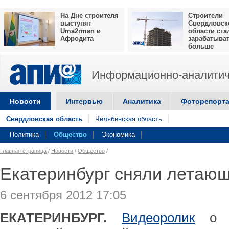
На Дне строителя
Строители
выступят
Свердловск
Uma2rman и
области ста
Афродита
зарабатыва
больше
Информационно-аналитич
Новости
Интервью
Аналитика
Фоторепорт
Свердловская область
Челябинская область
Политика
Общество
Экономика
Главная страница
/
Новости
/
Общество
/
Екатеринбург сняли летаю
6 сентября 2012 17:05
ЕКАТЕРИНБУРГ.
Видеоролик
о Ек