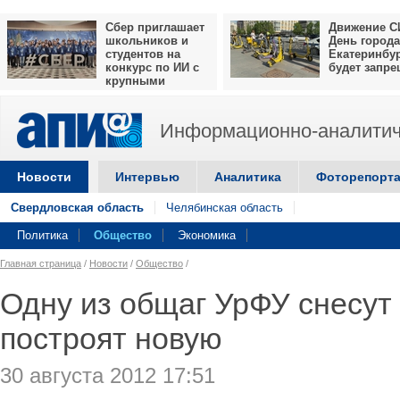
Сбер приглашает
Движение С
школьников и
День города
студентов на
Екатеринбу
конкурс по ИИ с
будет запр
крупными
призами
Информационно-аналитич
Новости
Интервью
Аналитика
Фоторепорт
Свердловская область
Челябинская область
Политика
Общество
Экономика
Главная страница
/
Новости
/
Общество
/
Одну из общаг УрФУ снесут 
построят новую
30 августа 2012 17:51