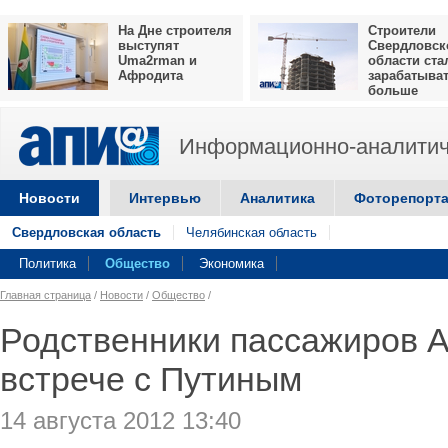
На Дне строителя
Строители
выступят
Свердловск
Uma2rman и
области ста
Афродита
зарабатыва
больше
Информационно-аналитич
Новости
Интервью
Аналитика
Фоторепорт
Свердловская область
Челябинская область
Политика
Общество
Экономика
Главная страница
/
Новости
/
Общество
/
Родственники пассажиров А
встрече с Путиным
14 августа 2012 13:40