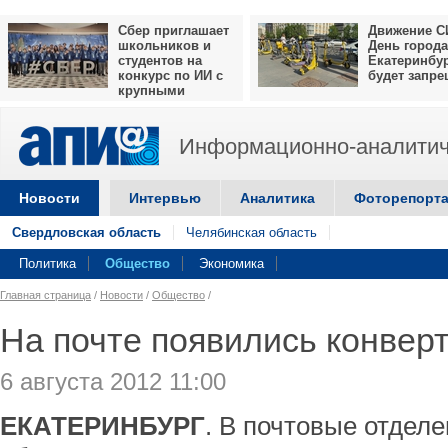
Сбер приглашает
Движение С
школьников и
День города
студентов на
Екатеринбу
конкурс по ИИ с
будет запр
крупными
призами
Информационно-аналитич
Новости
Интервью
Аналитика
Фоторепорт
Свердловская область
Челябинская область
Политика
Общество
Экономика
Главная страница
/
Новости
/
Общество
/
На почте появились конвер
6 августа 2012 11:00
ЕКАТЕРИНБУРГ
. В почтовые отдел