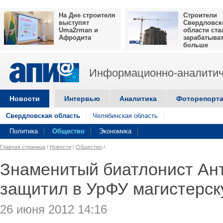
На Дне строителя
Строители
выступят
Свердловск
Uma2rman и
области ста
Афродита
зарабатыва
больше
Информационно-аналитич
Новости
Интервью
Аналитика
Фоторепорт
Свердловская область
Челябинская область
Политика
Общество
Экономика
Главная страница
/
Новости
/
Общество
/
Знаменитый биатлонист Ан
защитил в УрФУ магистерск
26 июня 2012 14:16