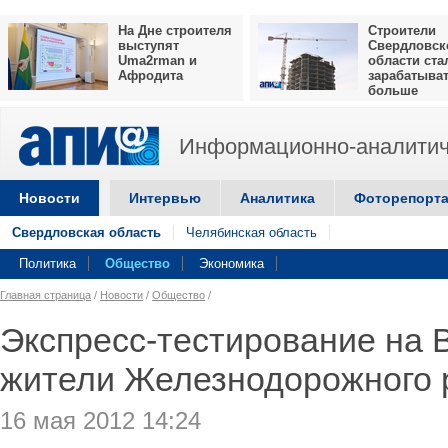
На Дне строителя
Строители
выступят
Свердловск
Uma2rman и
области ста
Афродита
зарабатыва
больше
Информационно-аналитич
Новости
Интервью
Аналитика
Фоторепорт
Свердловская область
Челябинская область
Политика
Общество
Экономика
Главная страница
/
Новости
/
Общество
/
Экспресс-тестирование на 
жители Железнодорожного 
16 мая 2012 14:24