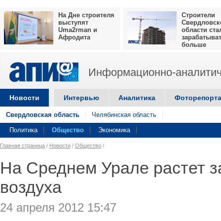
На Дне строителя
Строители
выступят
Свердловск
Uma2rman и
области ста
Афродита
зарабатыва
больше
Информационно-аналитич
Новости
Интервью
Аналитика
Фоторепорт
Свердловская область
Челябинская область
Политика
Общество
Экономика
Главная страница
/
Новости
/
Общество
/
На Среднем Урале растет з
воздуха
24 апреля 2012 15:47