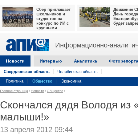
Сбер приглашает
Движение С
школьников и
День города
студентов на
Екатеринбу
конкурс по ИИ с
будет запр
крупными
призами
Информационно-аналитич
Новости
Интервью
Аналитика
Фоторепорт
Свердловская область
Челябинская область
Политика
Общество
Экономика
Главная страница
/
Новости
/
Общество
/
Скончался дядя Володя из 
малыши!»
13 апреля 2012 09:44