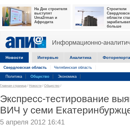
На Дне строителя
Строители
выступят
Свердловск
Uma2rman и
области ста
Афродита
зарабатыва
больше
Информационно-аналитич
Новости
Интервью
Аналитика
Фоторепорт
Свердловская область
Челябинская область
Политика
Общество
Экономика
Главная страница
/
Новости
/
Общество
/
Экспресс-тестирование выя
ВИЧ у семи Екатеринбуржц
5 апреля 2012 16:41