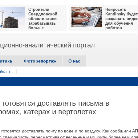
Строители
Нейросеть
Свердловской
Kandinsky будет
области стали
создавать виде
зарабатывать
для обучения
больше
роботов
ионно-аналитический портал
итика
Фоторепортаж
О нас
бласть
 готовятся доставлять письма в
омах, катерах и вертолетах
отовятся доставлять почту по воде и по воздуху. Как сообщили АП
о специалисты пересматривают весенние маршруты более чем для