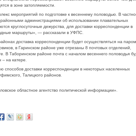
ятся в зоне затопляемости.
лекс мероприятий по подготовке к весеннему половодью. В частно
и районными администрациями об использовании плавательных
уются круглосуточные дежурства, для доставки корреспонденции в
здные маршруты», — рассказали в УФПС.
 районах доставка корреспонденции будет осуществляться на паро
товиков, в Гаринском районе уже отрезаны 8 почтовых отделений,
те. В Таборинском районе почта с началом весеннего половодья бу
 – на катере.
ию способов доставки корреспонденции в некоторых населенных
уфимского, Талицкого районов.
овское областное агентство политической информации».