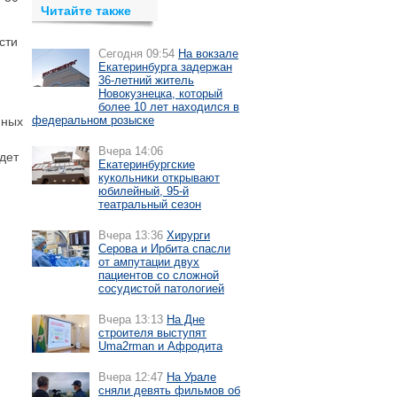
Читайте также
сти
Сегодня 09:54
На вокзале
Екатеринбурга задержан
36-летний житель
Новокузнецка, который
более 10 лет находился в
федеральном розыске
мных
Вчера 14:06
дет
Екатеринбургские
кукольники открывают
юбилейный, 95-й
театральный сезон
Вчера 13:36
Хирурги
Серова и Ирбита спасли
от ампутации двух
пациентов со сложной
сосудистой патологией
Вчера 13:13
На Дне
строителя выступят
Uma2rman и Афродита
Вчера 12:47
На Урале
сняли девять фильмов об