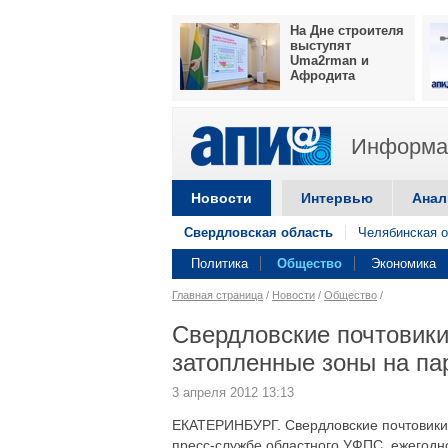
На Дне строителя
выступят
Uma2rman и
Афродита
Информац
Новости
Интервью
Анал
Свердловская область
Челябинская о
Политика
Общество
Экономика
Главная страница
/
Новости
/
Общество
/
Свердловские почтовики
затопленные зоны на пар
3 апреля 2012 13:13
ЕКАТЕРИНБУРГ. Свердловские почтовики г
пресс-службе областного УФПС, ежегодн