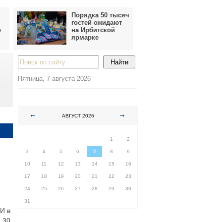
Порядка 50 тысяч
гостей ожидают
о
на Ирбитской
ярмарке
Пятница, 7 августа 2026
АВГУСТ 2026
ПН
ВТ
СР
ЧТ
ПТ
СБ
ВС
1
2
3
4
5
6
7
8
9
10
11
12
13
14
15
16
17
18
19
20
21
22
23
24
25
26
27
28
29
30
31
И в
 30