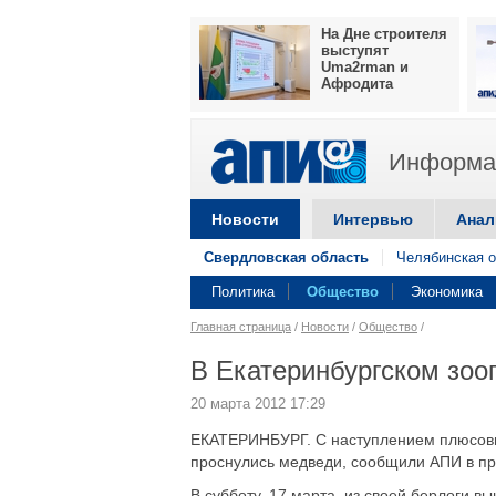
На Дне строителя
выступят
Uma2rman и
Афродита
Информац
Новости
Интервью
Анал
Свердловская область
Челябинская о
Политика
Общество
Экономика
Главная страница
/
Новости
/
Общество
/
В Екатеринбургском зоо
20 марта 2012 17:29
ЕКАТЕРИНБУРГ. С наступлением плюсовых
проснулись медведи, сообщили АПИ в пр
В субботу, 17 марта, из своей берлоги в