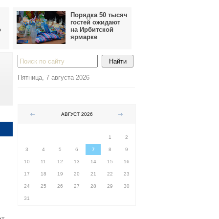
Порядка 50 тысяч
гостей ожидают
о
на Ирбитской
ярмарке
Пятница, 7 августа 2026
АВГУСТ 2026
ПН
ВТ
СР
ЧТ
ПТ
СБ
ВС
1
2
3
4
5
6
7
8
9
10
11
12
13
14
15
16
17
18
19
20
21
22
23
24
25
26
27
28
29
30
31
т.