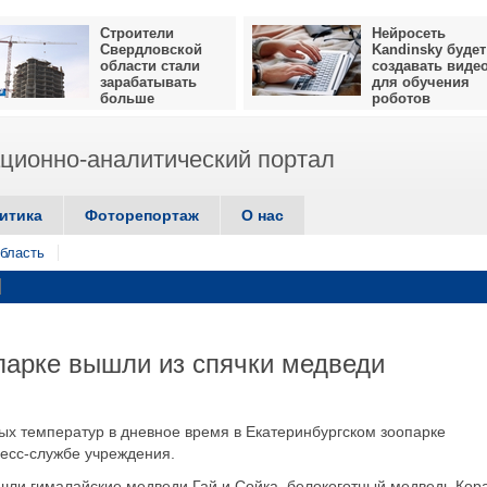
Строители
Нейросеть
Свердловской
Kandinsky будет
области стали
создавать виде
зарабатывать
для обучения
больше
роботов
ионно-аналитический портал
итика
Фоторепортаж
О нас
бласть
парке вышли из спячки медведи
 температур в дневное время в Екатеринбургском зоопарке
есс-службе учреждения.
ышли гималайские медведи Гай и Сойка, белокоготный медведь Кора