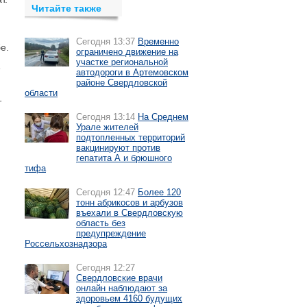
Читайте также
Сегодня 13:37
Временно
е.
ограничено движение на
участке региональной
е
автодороги в Артемовском
районе Свердловской
области
т
Сегодня 13:14
На Среднем
Урале жителей
подтопленных территорий
вакцинируют против
гепатита А и брюшного
тифа
Сегодня 12:47
Более 120
тонн абрикосов и арбузов
въехали в Свердловскую
область без
предупреждение
Россельхознадзора
Сегодня 12:27
Свердловские врачи
онлайн наблюдают за
здоровьем 4160 будущих