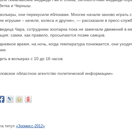
Ветка и Черныш.
ольеры, они перекусили яблоками. Многие начали заново играть с
е игрушки – качели, колеса и другие», — рассказали в пресс-служб
ведица Чара, сотрудники зоопарка пока не замечали движений в е
ация: самки, как правило, просыпаются позже самцов.
дневное время, на ночь, когда температура понижается, они уходя
нии.
ть в вольерах с 10 до 16 часов.
овское областное агентство политической информации».
ла титул
«Зоомисс-2012»