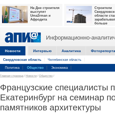
На Дне строителя
Строители
выступят
Свердловск
Uma2rman и
области ста
Афродита
зарабатыва
больше
Информационно-аналитич
Новости
Интервью
Аналитика
Фоторепорт
Свердловская область
Челябинская область
Политика
Общество
Экономика
Главная страница
/
Новости
/
Общество
/
Французские специалисты п
Екатеринбург на семинар п
памятников архитектуры