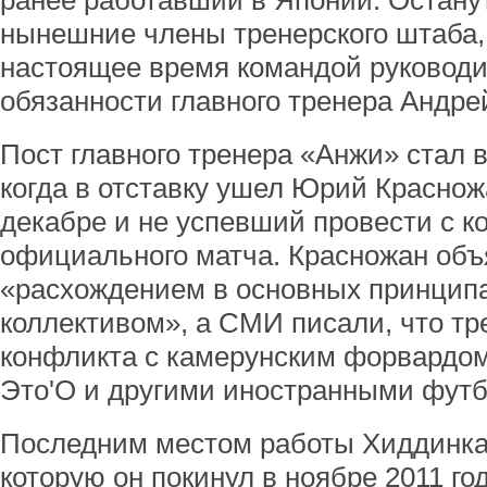
ранее работавший в Японии. Остану
нынешние члены тренерского штаба, 
настоящее время командой руковод
обязанности главного тренера Андре
Пост главного тренера «Анжи» стал 
когда в отставку ушел Юрий Краснож
декабре и не успевший провести с к
официального матча. Красножан объ
«расхождением в основных принцип
коллективом», а СМИ писали, что тр
конфликта с камерунским форвардо
Это'О и другими иностранными фут
Последним местом работы Хиддинка
которую он покинул в ноябре 2011 го