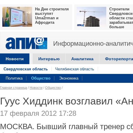
На Дне строителя
Строители
выступят
Свердловск
Uma2rman и
области ста
Афродита
зарабатыва
больше
Информационно-аналитич
Новости
Интервью
Аналитика
Фоторепорт
Свердловская область
Челябинская область
Политика
Общество
Экономика
Главная страница
/
Новости
/
Общество
/
Гуус Хиддинк возглавил «А
17 февраля 2012 17:28
МОСКВА. Бывший главный тренер сб