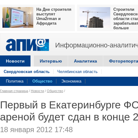
На Дне строителя
Строители
выступят
Свердловск
Uma2rman и
области ста
Афродита
зарабатыва
больше
Информационно-аналитич
Новости
Интервью
Аналитика
Фоторепорт
Свердловская область
Челябинская область
Политика
Общество
Экономика
Главная страница
/
Новости
/
Общество
/
Первый в Екатеринбурге ФО
ареной будет сдан в конце 
18 января 2012 17:48