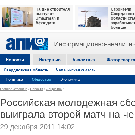
На Дне строителя
Строители
выступят
Свердловск
Uma2rman и
области ста
Афродита
зарабатыва
больше
Информационно-аналитич
Новости
Интервью
Аналитика
Фоторепорт
Свердловская область
Челябинская область
Политика
Общество
Экономика
Главная страница
/
Новости
/
Общество
/
Российская молодежная сбо
выиграла второй матч на ч
29 декабря 2011 14:02