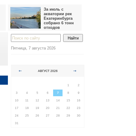
За июль с
акватории рек
Екатеринбурга
собрано 6 тонн
отходов
Пятница, 7 августа 2026
АВГУСТ 2026
ПН
ВТ
СР
ЧТ
ПТ
СБ
ВС
1
2
3
4
5
6
7
8
9
10
11
12
13
14
15
16
17
18
19
20
21
22
23
24
25
26
27
28
29
30
31