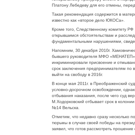
Платону Лебедеву для его отмены, перед
Такая рекомендация содержится в матер
известно как «второе дело ЮКОСа».
Кроме того, Следственному комитету РФ
открывшимся обстоятельствам и расслед
фундаментальными нарушениями, свиде
Напомним, 30 декабря 2010г. Хамовниче
бывшего руководителя МФО «МЕНАТЕП» П
инкриминировали присвоение и отмывание
срок заключения предпринимателям по вт
выйти на свободу в 2016г.
В конце мая 2011г. в Преображенский су
условно-досрочном освобождении, однак
отбывания наказания, после чего суд ве
М.Ходорковский отбывает срок в колонии
№14 Вельска.
Отметим, что недавно сразу несколько п
тюрьмы в случае своей победы на прези
заявил, что готов рассмотреть прошение 