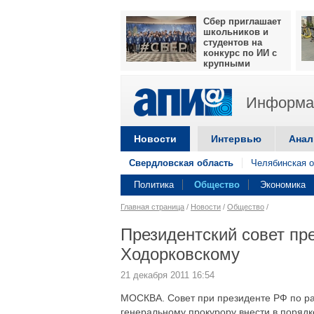
Сбер приглашает
школьников и
студентов на
конкурс по ИИ с
крупными
призами
Информац
Новости
Интервью
Анал
Свердловская область
Челябинская о
Политика
Общество
Экономика
Главная страница
/
Новости
/
Общество
/
Президентский совет пр
Ходорковскому
21 декабря 2011 16:54
МОСКВА. Совет при президенте РФ по ра
генеральному прокурору внести в поряд