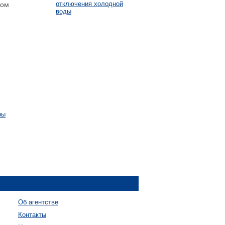
отключения холодной
гом
воды
ры
Об агентстве
Контакты