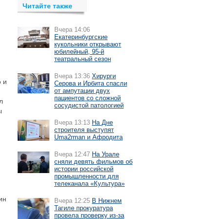
Читайте также
Вчера 14:06
Екатеринбургские
кукольники открывают
юбилейный, 95-й
театральный сезон
Вчера 13:36
Хирурги
 и
Серова и Ирбита спасли
от ампутации двух
пациентов со сложной
л
сосудистой патологией
ы
Вчера 13:13
На Дне
строителя выступят
Uma2rman и Афродита
Вчера 12:47
На Урале
сняли девять фильмов об
истории российской
промышленности для
телеканала «Культура»
ин
Вчера 12:25
В Нижнем
Тагиле прокуратура
провела проверку из-за