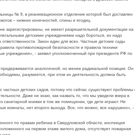
льницы № 9, в реанимационное отделение которой был доставлен
огов – нижних конечностей, спины и ягодиц.
 не зарегистрированы, не имеют разрешительной документации на
елегальными детскими учреждениями надо бороться, их надо
 ответственности. Закон един для всех. Частные детские сады
равила противопожарной безопасности и правила техники
нные учреждения», - заявил уполномоченный при президенте РФ по
придерживается аналогичной, но менее радикальной позиции. Он
еобходимы, разумеется, при этом их деятельность должна быть
 частных детских садов, потому что сейчас существуют проблемы 
льности. Даже не знаю, как назвать то, что мы увидели вчера в
з санитарной книжки в том же помещении, где дети играют. Не
 комнаты, нет второго выхода. Все, что можно, все нарушено», -
енного по правам ребенка в Свердловской области, инспекция
положенного на первом этаже жилого дома, отсутствует пожарная
выход.