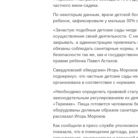
частного мини-садика.
По некоторым данным, врачи детской бо
ребенок, зафиксировали у малыша 30% ож
«Зачастую подобные детские сады нигде
осуществление своей деятельности. С н
закрывать, а администрацию привлекать к
обязаны соблюдать санитарные нормы, п
безопасности так же, как и государстве
правам ребенка Павел Астахов.
Свердловский обмудсмен Игорь Мороков 
подчеркнул, что частные детские сады н
организована в соответствии с нормами.
«Необходимо определить правовой статус
законодательным регулированием их деяте
«Теремке». Пища готовится человеком бе
оборудованы должным образом санитарные
рассказал Игорь Мороков.
Как сообщили в пресс-службе уполномоч
показала, что в помещении детсада, рас
сигнализация, огнетушители и запасной 