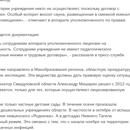
ории учреждения никто не осуществляет, поскольку договор с
ен. Особый колорит вносит сауна, размещенная в смежной комнат
 помещения», - отмечают в аппарате уполномоченного по правам
едется документация.
ть сотрудникам аппарата уполномоченного лицензии на
ность. Сотрудники учреждения не имеют педагогического
рные книжки и трудовые договоры», - рассказали в пресс-службе
уже направлено в Минобразования региона, областную прокуратуру
ю инспекцию. Эти ведомства должны дать правовую оценку ситуац
ернатор Свердловской области Александр Мишарин решил с 2012 го
умеется, только для тех, которые осуществляют лицензированную
е только частные детские сады. В течение осени произошли
дошкольных учреждениях области. В частности в октябре от вспыш
ки невьянского «Родничка». А в детсадах Нижнего Тагила
ый режим. Это связано с тем, что с начала ноября на территории
ишечных инфекций.