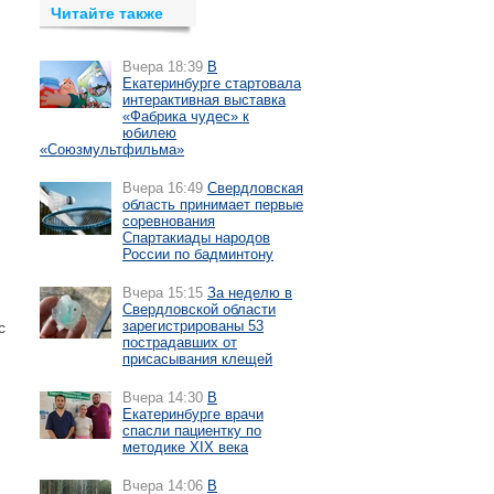
Читайте также
Вчера 18:39
В
Екатеринбурге стартовала
интерактивная выставка
«Фабрика чудес» к
юбилею
«Союзмультфильма»
Вчера 16:49
Свердловская
область принимает первые
соревнования
Спартакиады народов
России по бадминтону
Вчера 15:15
За неделю в
Свердловской области
зарегистрированы 53
с
пострадавших от
присасывания клещей
Вчера 14:30
В
Екатеринбурге врачи
спасли пациентку по
методике XIX века
Вчера 14:06
В