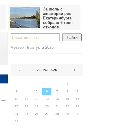
За июль с
акватории рек
Екатеринбурга
собрано 6 тонн
отходов
Четверг, 6 августа 2026
АВГУСТ 2026
ПН
ВТ
СР
ЧТ
ПТ
СБ
ВС
1
2
3
4
5
6
7
8
9
 –
10
11
12
13
14
15
16
17
18
19
20
21
22
23
24
25
26
27
28
29
30
31