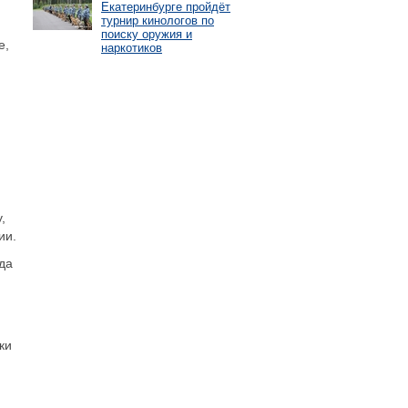
Екатеринбурге пройдёт
турнир кинологов по
поиску оружия и
е,
наркотиков
,
ии.
да
ки