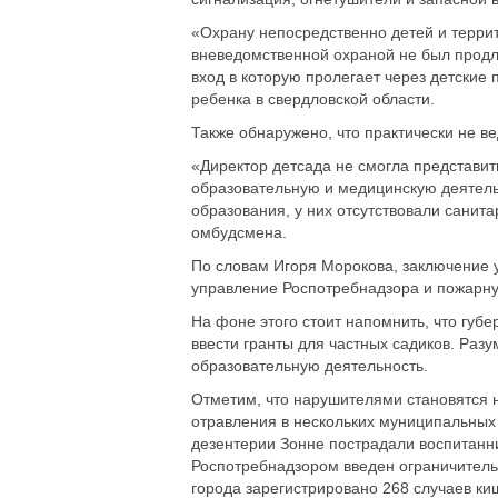
«Охрану непосредственно детей и террит
вневедомственной охраной не был продл
вход в которую пролегает через детские
ребенка в свердловской области.
Также обнаружено, что практически не в
«Директор детсада не смогла представи
образовательную и медицинскую деятель
образования, у них отсутствовали санита
омбудсмена.
По словам Игоря Морокова, заключение 
управление Роспотребнадзора и пожарну
На фоне этого стоит напомнить, что губ
ввести гранты для частных садиков. Раз
образовательную деятельность.
Отметим, что нарушителями становятся н
отравления в нескольких муниципальных 
дезентерии Зонне пострадали воспитанни
Роспотребнадзором введен ограничительн
города зарегистрировано 268 случаев к