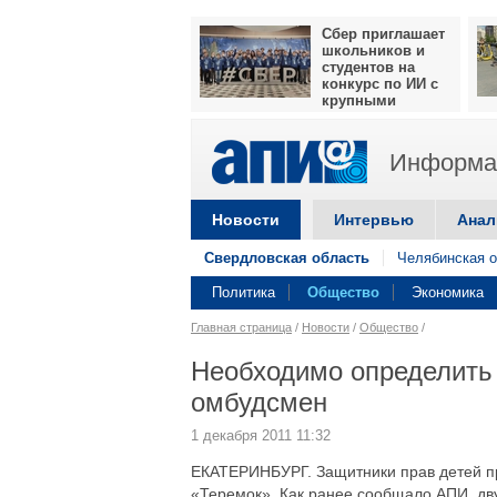
Сбер приглашает
школьников и
студентов на
конкурс по ИИ с
крупными
призами
Информац
Новости
Интервью
Анал
Свердловская область
Челябинская о
Политика
Общество
Экономика
Главная страница
/
Новости
/
Общество
/
Необходимо определить 
омбудсмен
1 декабря 2011 11:32
ЕКАТЕРИНБУРГ. Защитники прав детей п
«Теремок». Как ранее сообщало АПИ, дву