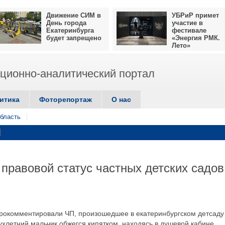
Движение СИМ в
УБРиР примет
День города
участие в
Екатеринбурга
фестивале
будет запрещено
«Энергия РМК.
Лето»
ионно-аналитический портал
итика
Фоторепортаж
О нас
бласть
правовой статус частных детских садов
рокомментировали ЧП, произошедшее в екатеринбургском детсаду
хлетний мальчик обжегся кипятком, находясь в душевой кабине