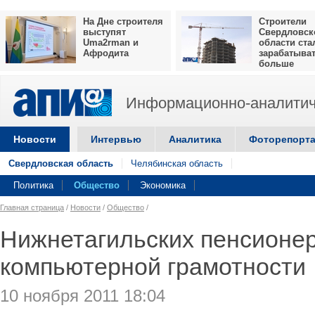
На Дне строителя
Строители
выступят
Свердловск
Uma2rman и
области ста
Афродита
зарабатыва
больше
Информационно-аналитич
Новости
Интервью
Аналитика
Фоторепорт
Свердловская область
Челябинская область
Политика
Общество
Экономика
Главная страница
/
Новости
/
Общество
/
Нижнетагильских пенсионер
компьютерной грамотности
10 ноября 2011 18:04