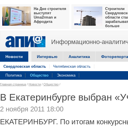
На Дне строителя
Строители
выступят
Свердловск
Uma2rman и
области ста
Афродита
зарабатыва
больше
Информационно-аналитич
Новости
Интервью
Аналитика
Фоторепорт
Свердловская область
Челябинская область
Политика
Общество
Экономика
Главная страница
/
Новости
/
Общество
/
В Екатеринбурге выбран «У
2 ноября 2011 18:00
ЕКАТЕРИНБУРГ. По итогам конкурсн