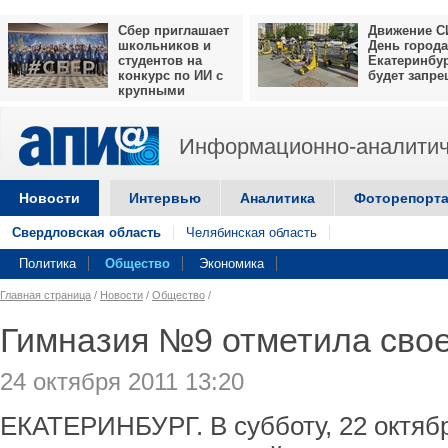
Сбер приглашает
Движение С
школьников и
День города
студентов на
Екатеринбу
конкурс по ИИ с
будет запр
крупными
призами
Информационно-аналитич
Новости
Интервью
Аналитика
Фоторепорт
Свердловская область
Челябинская область
Политика
Общество
Экономика
Главная страница
/
Новости
/
Общество
/
Гимназия №9 отметила свое
24 октября 2011 13:20
ЕКАТЕРИНБУРГ. В субботу, 22 октябр