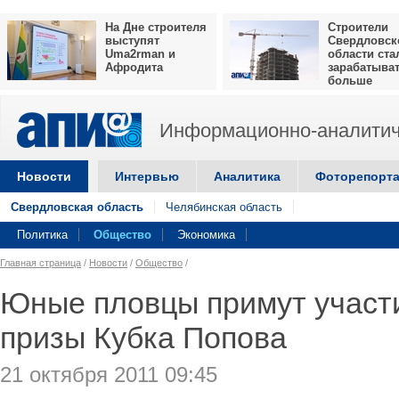
На Дне строителя
Строители
выступят
Свердловск
Uma2rman и
области ста
Афродита
зарабатыва
больше
Информационно-аналитич
Новости
Интервью
Аналитика
Фоторепорт
Свердловская область
Челябинская область
Политика
Общество
Экономика
Главная страница
/
Новости
/
Общество
/
Юные пловцы примут участи
призы Кубка Попова
21 октября 2011 09:45