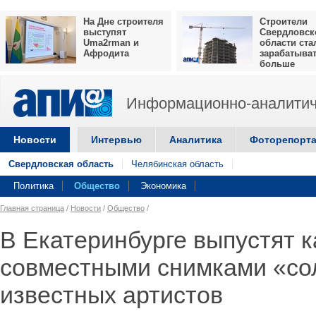
На Дне строителя
Строители
выступят
Свердловск
Uma2rman и
области ста
Афродита
зарабатыва
больше
Информационно-аналитич
Новости
Интервью
Аналитика
Фоторепорт
Свердловская область
Челябинская область
Политика
Общество
Экономика
Главная страница
/
Новости
/
Общество
/
В Екатеринбурге выпустят 
совместными снимками «со
известных артистов