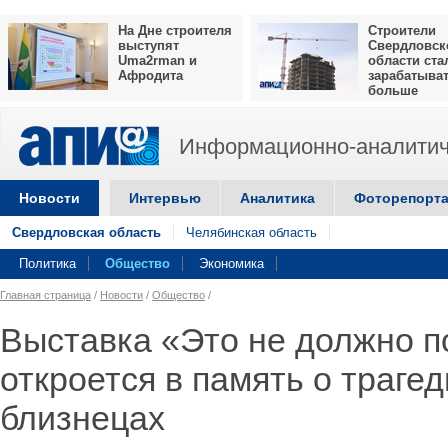
На Дне строителя
Строители
выступят
Свердловск
Uma2rman и
области ста
Афродита
зарабатыва
больше
Информационно-аналитич
Новости
Интервью
Аналитика
Фоторепорт
Свердловская область
Челябинская область
Политика
Общество
Экономика
Главная страница
/
Новости
/
Общество
/
Выставка «Это не должно п
откроется в память о трагед
близнецах