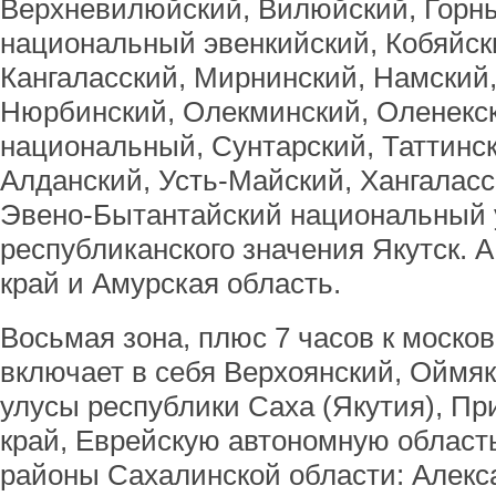
Верхневилюйский, Вилюйский, Горн
национальный эвенкийский, Кобяйски
Кангаласский, Мирнинский, Намский
Нюрбинский, Олекминский, Оленекс
национальный, Сунтарский, Таттинск
Алданский, Усть-Майский, Хангаласс
Эвено-Бытантайский национальный у
республиканского значения Якутск. 
край и Амурская область.
Восьмая зона, плюс 7 часов к моско
включает в себя Верхоянский, Оймяк
улусы республики Саха (Якутия), П
край, Еврейскую автономную област
районы Сахалинской области: Алекс