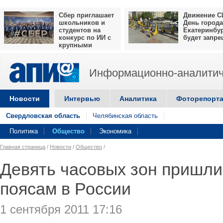
Сбер приглашает
Движение С
школьников и
День города
студентов на
Екатеринбу
конкурс по ИИ с
будет запр
крупными
призами
Информационно-аналитич
Новости
Интервью
Аналитика
Фоторепорт
Свердловская область
Челябинская область
Политика
Общество
Экономика
Главная страница
/
Новости
/
Общество
/
Девять часовых зон пришли
поясам в России
1 сентября 2011 17:16