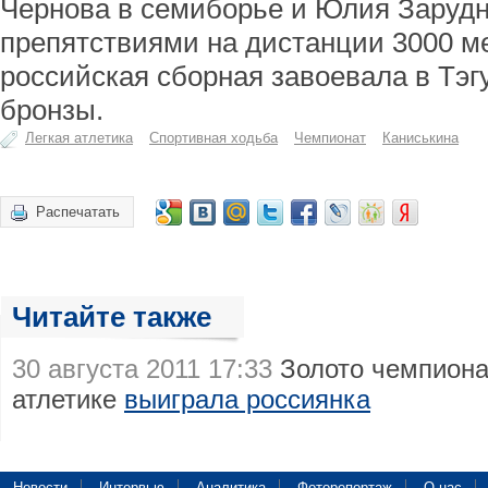
Чернова в семиборье и Юлия Зарудн
препятствиями на дистанции 3000 ме
российская сборная завоевала в Тэг
бронзы.
Легкая атлетика
Спортивная ходьба
Чемпионат
Каниськина
Распечатать
Читайте также
30 августа 2011 17:33
Золото чемпиона
атлетике
выиграла россиянка
Новости
Интервью
Аналитика
Фоторепортаж
О нас