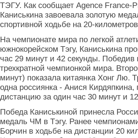
ТЭГУ. Как сообщает Agence France-P
Каниськина завоевала золотую меда
спортивной ходьбе на 20-километров
На чемпионате мира по легкой атлет
южнокорейском Тэгу, Каниськина пр
час 29 минут и 42 секунды. Победив 
трехкратной чемпионкой мира. Второй
минут) показала китаянка Хонг Лю. 
одна россиянка - Анися Кирдяпкина,
дистанцию за один час 30 минут и 12
Победа Каниськиной принесла Росси
медаль ЧМ в Тэгу. Ранее чемпионам
Борчин в ходьбе на дистанции 20 ки