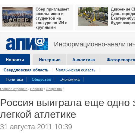
Сбер приглашает
Движение С
школьников и
День города
студентов на
Екатеринбу
конкурс по ИИ с
будет запр
крупными
призами
Информационно-аналитич
Новости
Интервью
Аналитика
Фоторепорт
Свердловская область
Челябинская область
Политика
Общество
Экономика
Главная страница
/
Новости
/
Общество
/
Россия выиграла еще одно 
легкой атлетике
31 августа 2011 10:39