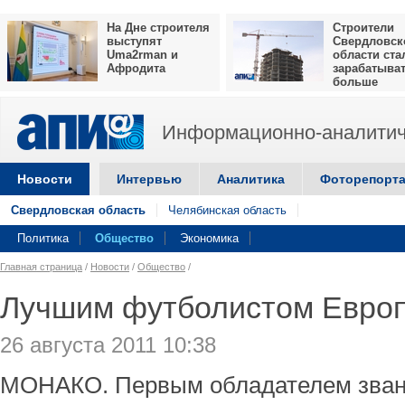
На Дне строителя
Строители
выступят
Свердловск
Uma2rman и
области ста
Афродита
зарабатыва
больше
Информационно-аналитич
Новости
Интервью
Аналитика
Фоторепорт
Свердловская область
Челябинская область
Политика
Общество
Экономика
Главная страница
/
Новости
/
Общество
/
Лучшим футболистом Европ
26 августа 2011 10:38
МОНАКО. Первым обладателем зван