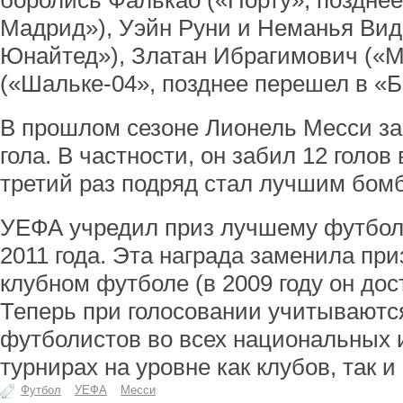
боролись Фалькао («Порту», позднее
Мадрид»), Уэйн Руни и Неманья Вид
Юнайтед»), Златан Ибрагимович («
(«Шальке-04», позднее перешел в «
В прошлом сезоне Лионель Месси за
гола. В частности, он забил 12 голов
третий раз подряд стал лучшим бом
УЕФА учредил приз лучшему футбол
2011 года. Эта награда заменила при
клубном футболе (в 2009 году он дос
Теперь при голосовании учитываютс
футболистов во всех национальных
турнирах на уровне как клубов, так и
Футбол
УЕФА
Месси