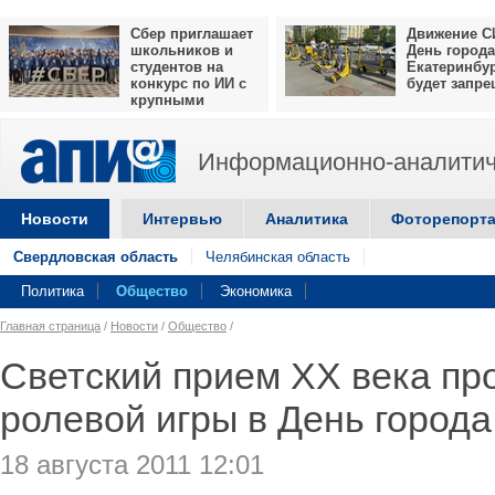
Сбер приглашает
Движение С
школьников и
День города
студентов на
Екатеринбу
конкурс по ИИ с
будет запр
крупными
призами
Информационно-аналитич
Новости
Интервью
Аналитика
Фоторепорт
Свердловская область
Челябинская область
Политика
Общество
Экономика
Главная страница
/
Новости
/
Общество
/
Светский прием ХХ века пр
ролевой игры в День города
18 августа 2011 12:01