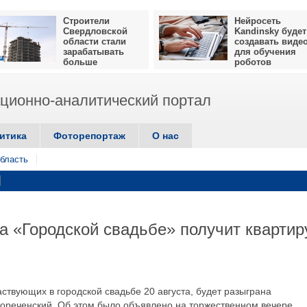
Строители
Нейросеть
Свердловской
Kandinsky будет
области стали
создавать виде
зарабатывать
для обучения
больше
роботов
ионно-аналитический портал
итика
Фоторепортаж
О нас
бласть
а «Городской свадьбе» получит квартир
твующих в городской свадьбе 20 августа, будет разыграна
лореченский. Об этом было объявлено на торжественном вечере,