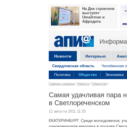
На Дне строителя
выступят
Uma2rman и
Афродита
Информац
Новости
Интервью
Анал
Свердловская область
Челябинская о
Политика
Общество
Экономика
Главная страница
/
Новости
/
Общество
/
Самая удачливая пара н
в Светлореченском
12 августа 2011 11:20
ЕКАТЕРИНБУРГ. Среди молодоженов, учас
однокомнатная квартира в поселке Свет