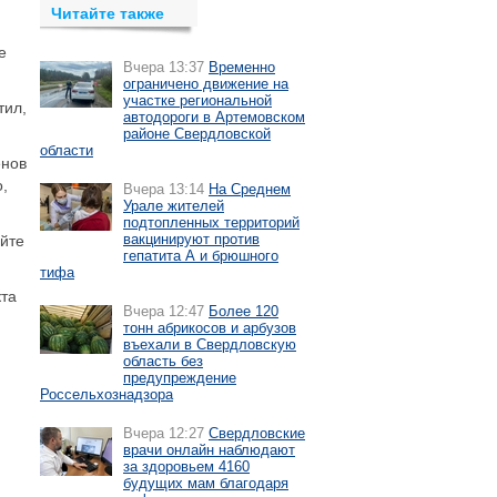
Читайте также
е
Вчера 13:37
Временно
ограничено движение на
участке региональной
тил,
автодороги в Артемовском
районе Свердловской
области
енов
о,
Вчера 13:14
На Среднем
Урале жителей
подтопленных территорий
вакцинируют против
айте
гепатита А и брюшного
тифа
кта
Вчера 12:47
Более 120
тонн абрикосов и арбузов
въехали в Свердловскую
область без
предупреждение
Россельхознадзора
Вчера 12:27
Свердловские
врачи онлайн наблюдают
за здоровьем 4160
будущих мам благодаря