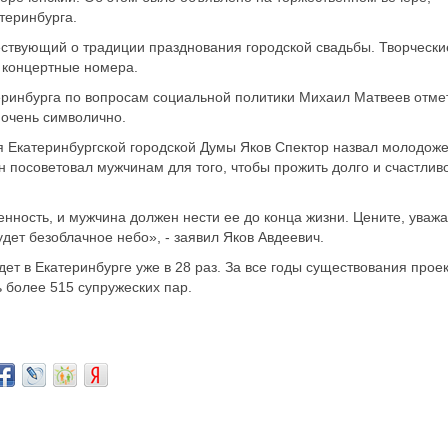
теринбурга.
ствующий о традиции празднования городской свадьбы. Творчески
 концертные номера.
ринбурга по вопросам социальной политики Михаил Матвеев отме
 очень символично.
 Екатеринбургской городской Думы Яков Спектор назвал молодож
он посоветовал мужчинам для того, чтобы прожить долго и счастлив
енность, и мужчина должен нести ее до конца жизни. Цените, уваж
удет безоблачное небо», - заявил Яков Авдеевич.
ет в Екатеринбурге уже в 28 раз. За все годы существования прое
 более 515 супружеских пар.