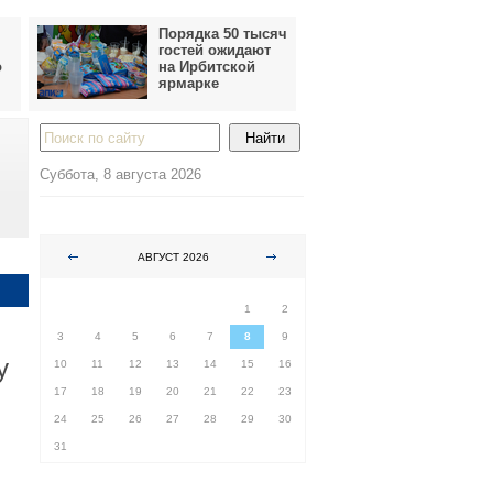
Порядка 50 тысяч
гостей ожидают
о
на Ирбитской
ярмарке
Суббота, 8 августа 2026
АВГУСТ 2026
ПН
ВТ
СР
ЧТ
ПТ
СБ
ВС
1
2
3
4
5
6
7
8
9
у
10
11
12
13
14
15
16
17
18
19
20
21
22
23
24
25
26
27
28
29
30
31