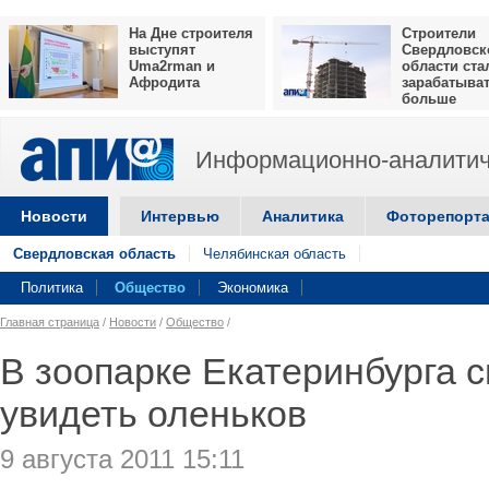
На Дне строителя
Строители
выступят
Свердловск
Uma2rman и
области ста
Афродита
зарабатыва
больше
Информационно-аналитич
Новости
Интервью
Аналитика
Фоторепорт
Свердловская область
Челябинская область
Политика
Общество
Экономика
Главная страница
/
Новости
/
Общество
/
В зоопарке Екатеринбурга 
увидеть оленьков
9 августа 2011 15:11