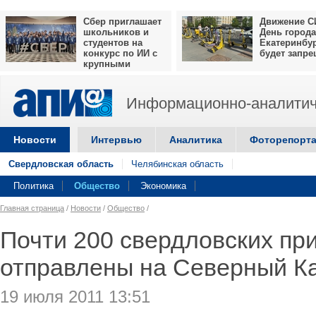
Сбер приглашает
Движение С
школьников и
День города
студентов на
Екатеринбу
конкурс по ИИ с
будет запр
крупными
призами
Информационно-аналитич
Новости
Интервью
Аналитика
Фоторепорт
Свердловская область
Челябинская область
Политика
Общество
Экономика
Главная страница
/
Новости
/
Общество
/
Почти 200 свердловских пр
отправлены на Северный К
19 июля 2011 13:51