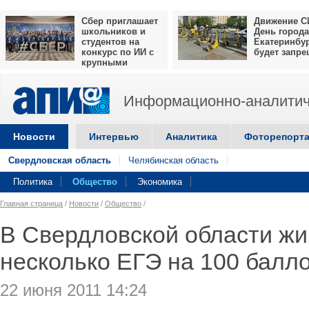
Сбер приглашает
Движение С
школьников и
День города
студентов на
Екатеринбу
конкурс по ИИ с
будет запр
крупными
призами
Информационно-аналитич
Новости
Интервью
Аналитика
Фоторепорт
Свердловская область
Челябинская область
Политика
Общество
Экономика
Главная страница
/
Новости
/
Общество
/
В Свердловской области жи
несколько ЕГЭ на 100 балл
22 июня 2011 14:24