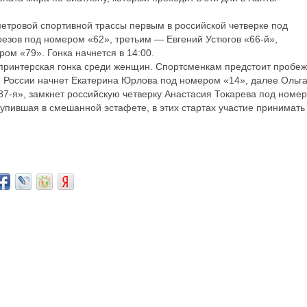
етровой спортивной трассы первым в российской четверке под
езов под номером «62», третьим — Евгений Устюгов «66-й»,
м «79». Гонка начнется в 14:00.
спринтерская гонка среди женщин. Спортсменкам предстоит пробеж
й России начнет Екатерина Юрлова под номером «14», далее Ольг
87-я», замкнет российскую четверку Анастасия Токарева под номе
упившая в смешанной эстафете, в этих стартах участие принимать