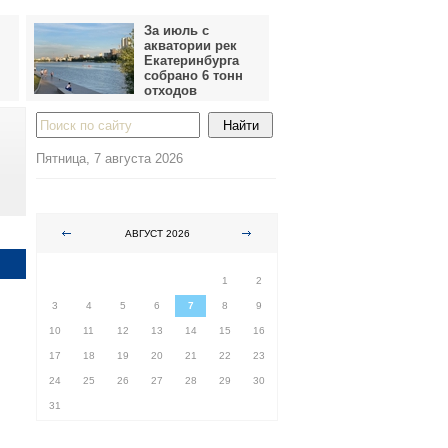
За июль с
акватории рек
Екатеринбурга
собрано 6 тонн
отходов
Пятница, 7 августа 2026
АВГУСТ 2026
ПН
ВТ
СР
ЧТ
ПТ
СБ
ВС
1
2
3
4
5
6
7
8
9
10
11
12
13
14
15
16
17
18
19
20
21
22
23
24
25
26
27
28
29
30
31