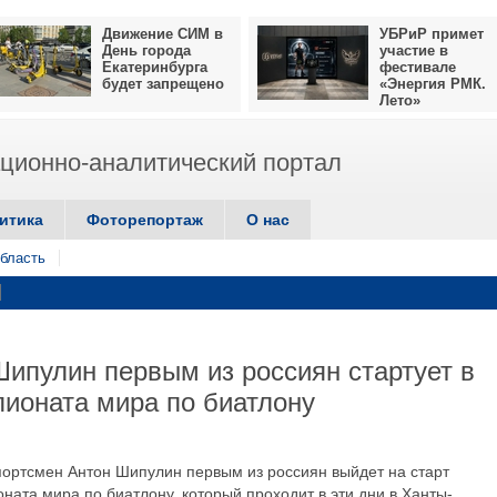
Движение СИМ в
УБРиР примет
День города
участие в
Екатеринбурга
фестивале
будет запрещено
«Энергия РМК.
Лето»
ионно-аналитический портал
итика
Фоторепортаж
О нас
бласть
ипулин первым из россиян стартует в
пионата мира по биатлону
ртсмен Антон Шипулин первым из россиян выйдет на старт
ната мира по биатлону, который проходит в эти дни в Ханты-