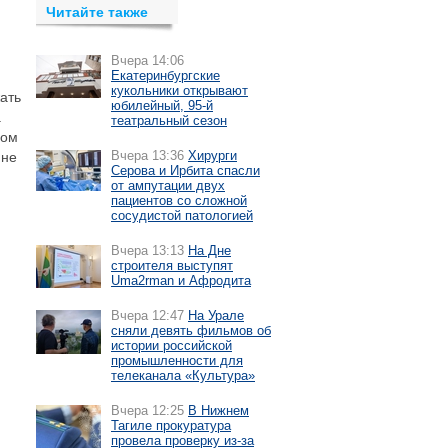
Читайте также
Вчера 14:06
Екатеринбургские
кукольники открывают
ать
юбилейный, 95-й
а
театральный сезон
ром
Вчера 13:36
Хирурги
 не
Серова и Ирбита спасли
от ампутации двух
пациентов со сложной
сосудистой патологией
Вчера 13:13
На Дне
строителя выступят
Uma2rman и Афродита
Вчера 12:47
На Урале
сняли девять фильмов об
истории российской
промышленности для
телеканала «Культура»
Вчера 12:25
В Нижнем
Тагиле прокуратура
провела проверку из-за