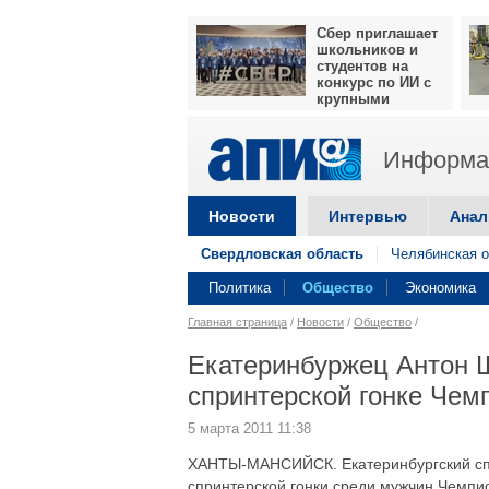
Сбер приглашает
школьников и
студентов на
конкурс по ИИ с
крупными
призами
Информац
Новости
Интервью
Анал
Свердловская область
Челябинская о
Политика
Общество
Экономика
Главная страница
/
Новости
/
Общество
/
Екатеринбуржец Антон Ш
спринтерской гонке Чем
5 марта 2011 11:38
ХАНТЫ-МАНСИЙСК. Екатеринбургский спо
спринтерской гонки среди мужчин Чемпио