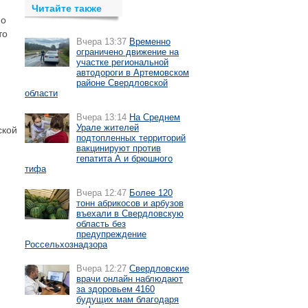
Читайте также
по
то
Вчера 13:37
Временно
ограничено движение на
участке региональной
автодороги в Артемовском
районе Свердловской
области
Вчера 13:14
На Среднем
Урале жителей
ской
подтопленных территорий
вакцинируют против
гепатита А и брюшного
тифа
Вчера 12:47
Более 120
тонн абрикосов и арбузов
въехали в Свердловскую
область без
предупреждение
Россельхознадзора
Вчера 12:27
Свердловские
врачи онлайн наблюдают
за здоровьем 4160
будущих мам благодаря