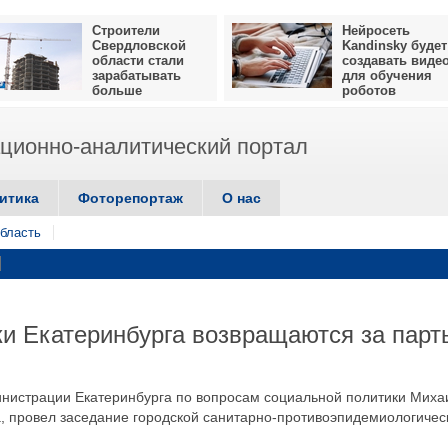
Строители
Нейросеть
Свердловской
Kandinsky будет
области стали
создавать виде
зарабатывать
для обучения
больше
роботов
ионно-аналитический портал
итика
Фоторепортаж
О нас
бласть
ки Екатеринбурга возвращаются за парт
нистрации Екатеринбурга по вопросам социальной политики Миха
а, провел заседание городской санитарно-противоэпидемиологичес