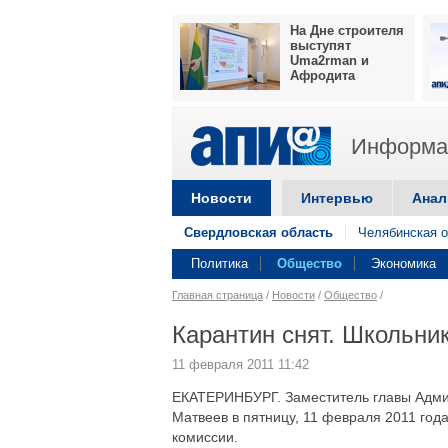
На Дне строителя
выступят
Uma2rman и
Афродита
Информац
Новости
Интервью
Анал
Свердловская область
Челябинская о
Политика
Общество
Экономика
Главная страница
/
Новости
/
Общество
/
Карантин снят. Школьни
11 февраля 2011 11:42
ЕКАТЕРИНБУРГ. Заместитель главы Адми
Матвеев в пятницу, 11 февраля 2011 год
комиссии.