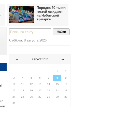
Порядка 50 тысяч
гостей ожидают
о
на Ирбитской
ярмарке
Суббота, 8 августа 2026
АВГУСТ 2026
ПН
ВТ
СР
ЧТ
ПТ
СБ
ВС
1
2
3
4
5
6
7
8
9
ы
10
11
12
13
14
15
16
17
18
19
20
21
22
23
24
25
26
27
28
29
30
ил
31
кой