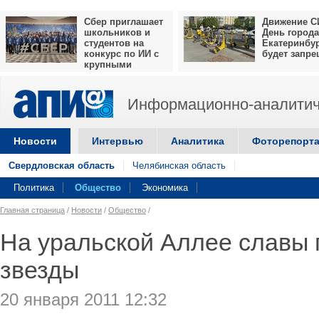
Сбер приглашает
Движение С
школьников и
День города
студентов на
Екатеринбу
конкурс по ИИ с
будет запр
крупными
призами
Информационно-аналитич
Новости
Интервью
Аналитика
Фоторепорт
Свердловская область
Челябинская область
Политика
Общество
Экономика
Главная страница
/
Новости
/
Общество
/
На уральской Аллее славы 
звезды
20 января 2011 12:32