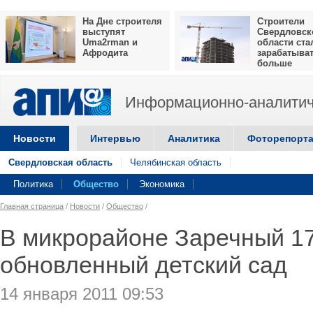
На Дне строителя
Строители
выступят
Свердловск
Uma2rman и
области ста
Афродита
зарабатыва
больше
Информационно-аналитич
Новости
Интервью
Аналитика
Фоторепорт
Свердловская область
Челябинская область
Политика
Общество
Экономика
Главная страница
/
Новости
/
Общество
/
В микрорайоне Заречный 17
обновленный детский сад
14 января 2011 09:53