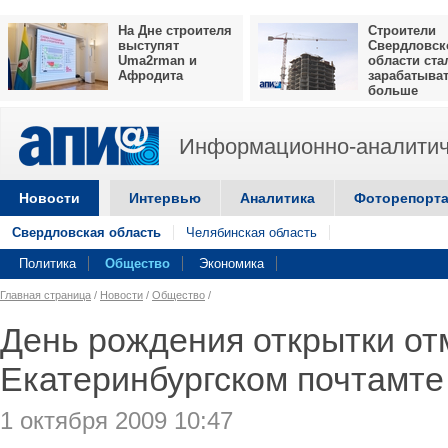
На Дне строителя
Строители
выступят
Свердловск
Uma2rman и
области ста
Афродита
зарабатыва
больше
Информационно-аналитич
Новости
Интервью
Аналитика
Фоторепорт
Свердловская область
Челябинская область
Политика
Общество
Экономика
Главная страница
/
Новости
/
Общество
/
День рождения открытки от
Екатеринбургском почтамте
1 октября 2009 10:47