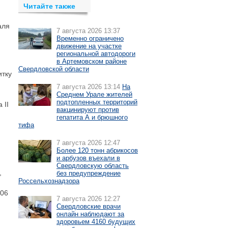
Читайте также
аля
7 августа 2026 13:37
Временно ограничено
движение на участке
региональной автодороги
в Артемовском районе
Свердловской области
итку
7 августа 2026 13:14
На
Среднем Урале жителей
подтопленных территорий
 II
вакцинируют против
гепатита А и брюшного
тифа
7 августа 2026 12:47
Более 120 тонн абрикосов
и арбузов въехали в
Свердловскую область
,
без предупреждение
Россельхознадзора
006
7 августа 2026 12:27
Свердловские врачи
онлайн наблюдают за
здоровьем 4160 будущих