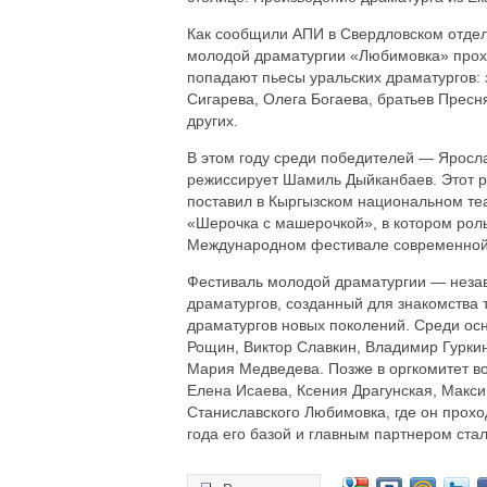
Как сообщили АПИ в Свердловском отде
молодой драматургии «Любимовка» прох
попадают пьесы уральских драматургов: 
Сигарева, Олега Богаева, братьев Пресн
других.
В этом году среди победителей — Яросла
режиссирует Шамиль Дыйканбаев. Этот р
поставил в Кыргызском национальном те
«Шерочка с машерочкой», в котором рол
Международном фестивале современной 
Фестиваль молодой драматургии — незав
драматургов, созданный для знакомства
драматургов новых поколений. Среди ос
Рощин, Виктор Славкин, Владимир Гуркин
Мария Медведева. Позже в оргкомитет в
Елена Исаева, Ксения Драгунская, Макси
Станиславского Любимовка, где он проход
года его базой и главным партнером стал