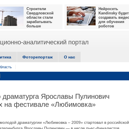
Строители
Нейросеть
Свердловской
Kandinsky будет
области стали
создавать виде
зарабатывать
для обучения
больше
роботов
ионно-аналитический портал
итика
Фоторепортаж
О нас
бласть
о драматурга Ярославы Пулинович
их на фестивале «Любимовка»
молодой драматургии «Любимовка – 2009» стартовал в российской
катеринбурга Ярославы Пулинович — в числе пьес-финалистов.