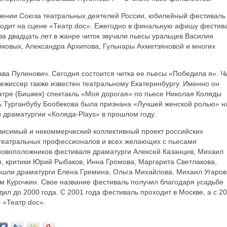
лении Союза театральных деятелей России, юбилейный фестиваль
одит на сцене «Театр.doc». Ежегодно в финальную афишу фестив
за двадцать лет в жанре читок звучали пьесы уральцев Василия
яковых, Александра Архипова, Гульнары Ахметзяновой и многих
ва Пулинович. Сегодня состоится читка ее пьесы «Победила я». Ч
ежиссер также известен театральному Екатеринбургу. Именно он
атре (Бишкек) спектакль «Моя дорогая» по пьесе Николая Коляды
ь Турганбубу Бообекова была признана «Лучшей женской ролью» на
драматургии «Коляда-Plays» в прошлом году.
исимый и некоммерческий коллективный проект российских
 театральных профессионалов и всех желающих с пьесами
новоположников фестиваля драматурги Алексей Казанцев, Михаил
, критики Юрий Рыбаков, Инна Громова, Маргарита Светлакова,
ошли драматурги Елена Гремина, Ольга Михайлова, Михаил Угаров
м Курочкин. Свое название фестиваль получил благодаря усадьбе
ил до 2000 года. С 2001 года фестиваль проходит в Москве, а с 2
 «Театр.doc».