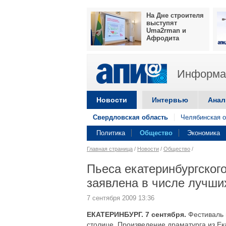
На Дне строителя
выступят
Uma2rman и
Афродита
Информац
Новости
Интервью
Анал
Свердловская область
Челябинская о
Политика
Общество
Экономика
Главная страница
/
Новости
/
Общество
/
Пьеса екатеринбургског
заявлена в числе лучш
7 сентября 2009 13:36
ЕКАТЕРИНБУРГ. 7 сентября.
Фестиваль 
столице. Произведение драматурга из Е