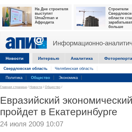
На Дне строителя
Строители
выступят
Свердловск
Uma2rman и
области ста
Афродита
зарабатыва
больше
Информационно-аналитич
Новости
Интервью
Аналитика
Фоторепорт
Свердловская область
Челябинская область
Политика
Общество
Экономика
Главная страница
/
Новости
/
Общество
/
Евразийский экономически
пройдет в Екатеринбурге
24 июля 2009 10:07